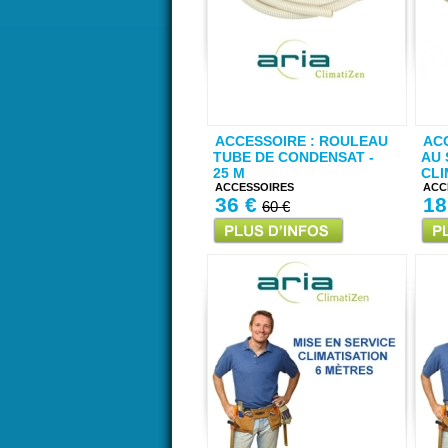
ACCESSOIRE : ROULEAU
AC
TUBE DE CONDENSAT -
AU 
25 M
CLI
ACCESSOIRES
ACC
36 €
18
60 €