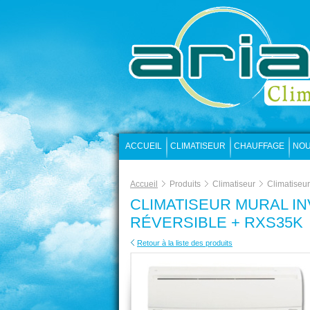
ACCUEIL
CLIMATISEUR
CHAUFFAGE
NOU
Accueil
Produits
Climatiseur
Climatiseu
CLIMATISEUR MURAL IN
RÉVERSIBLE + RXS35K
Retour à la liste des produits