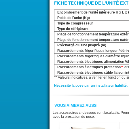
FICHE TECHNIQUE DE L'UNITÉ EX
Encombrement de l'unité intérieure H x L x
Poids de l'unité (Kg)
Type de compresseur
Type de réfrigérant
Plage de fonctionnement température exté
Plage de fonctionnement température extér
Préchargé d'usine jusqu'à (m)
Raccordements frigorifiques longeur / déni
Raccordements frigorifiques diamètre liquid
Raccordements électriques alimentation V/
Raccordements électriques protection
**
dis
Raccordements électriques câble liaison int
** Valeurs indicatives, à vérifier en fonction du
Nécessite la pose par un installateur habilité.
VOUS AIMEREZ AUSSI
Les accessoires ci-dessous sont facultatifs. Pre
avec la prestation de pose.