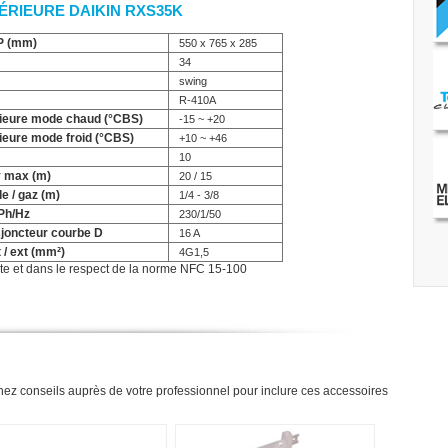
TÉRIEURE DAIKIN RXS35K
 P (mm)
550 x 765 x 285
34
swing
R-410A
rieure mode chaud (°CBS)
-15 ~ +20
ieure mode froid (°CBS)
+10 ~ +46
10
v max (m)
20 / 15
e / gaz (m)
1/4 - 3/8
Ph/Hz
230/1/50
joncteur courbe D
16 A
 / ext (mm²)
4G1,5
 site et dans le respect de la norme NFC 15-100
nnez conseils auprès de votre professionnel pour inclure ces accessoires