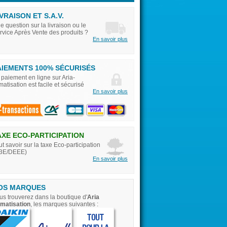
VRAISON ET S.A.V.
e question sur la livraison ou le
rvice Après Vente des produits ?
En savoir plus
AIEMENTS 100% SÉCURISÉS
 paiement en ligne sur Aria-
imatisation est facile et sécurisé
En savoir plus
AXE ECO-PARTICIPATION
ut savoir sur la taxe Eco-participation
3E/DEEE)
En savoir plus
OS MARQUES
us trouverez dans la boutique d'
Aria
imatisation
, les marques suivantes :