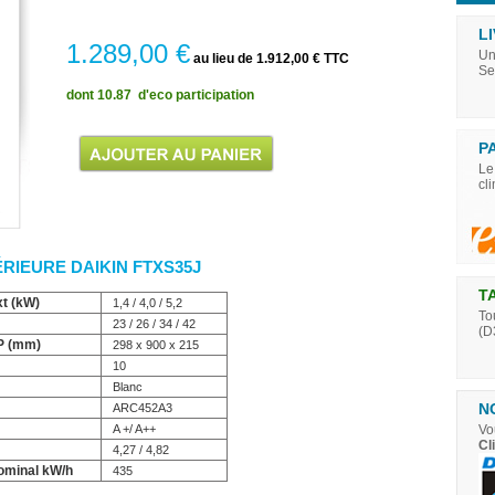
LI
1.289,00 €
Un
au lieu de 1.912,00 € TTC
Se
dont 10.87  d'eco participation
P
Le
cl
ÉRIEURE DAIKIN FTXS35J
T
xt (kW)
1,4 / 4,0 / 5,2
To
23 / 26 / 34 / 42
(D
 P (mm)
298 x 900 x 215
10
Blanc
N
ARC452A3
A +/ A++
Vo
Cl
4,27 / 4,82
nominal kW/h
435