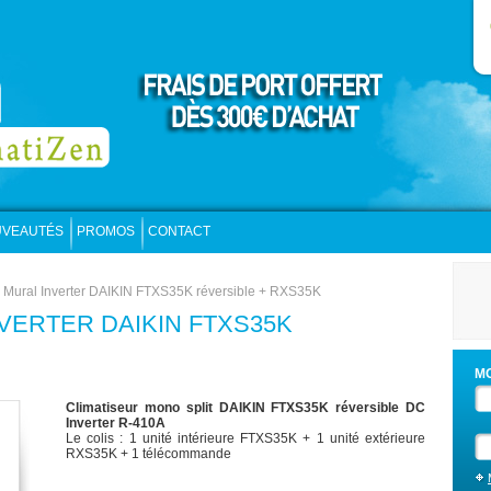
VEAUTÉS
PROMOS
CONTACT
r Mural Inverter DAIKIN FTXS35K réversible + RXS35K
VERTER DAIKIN FTXS35K
M
Climatiseur mono split DAIKIN FTXS35K réversible DC
Inverter R-410A
Le colis : 1 unité intérieure FTXS35K + 1 unité extérieure
RXS35K + 1 télécommande