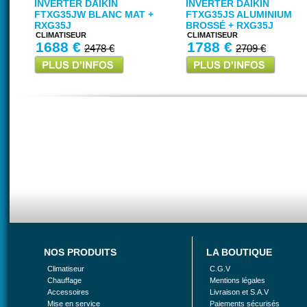
INVERTER DAIKIN
INVERTER DAIKIN
FTXG35JW BLANC MAT +
FTXG35JS ALUMINIUM
RXG35J
BROSSÉ + RXG35J
CLIMATISEUR
CLIMATISEUR
1688 €
1788 €
2478 €
2709 €
NOS PRODUITS
LA BOUTIQUE
Climatiseur
C.G.V
Chauffage
Mentions légales
Accessoires
Livraison et S.A.V
Mise en service
Paiements sécurisés