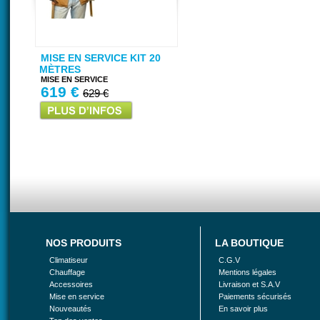
MISE EN SERVICE KIT 20
MÈTRES
MISE EN SERVICE
619 €
629 €
NOS PRODUITS
LA BOUTIQUE
Climatiseur
C.G.V
Chauffage
Mentions légales
Accessoires
Livraison et S.A.V
Mise en service
Paiements sécurisés
Nouveautés
En savoir plus