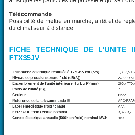
ainsi que les particules de poussière qui se trouve
Télécommande
Possibilité de mettre en marche, arrêt et de rég
du climatiseur à distance.
FICHE TECHNIQUE DE L'UNITÉ I
FTX35JV
Puissance calorifique restituée à +7°CBS ext (Kw)
1,3 / 3,50 /
Niveau de pression sonore froid (dB(A))
23 / 27 / 34
Encombrement de l'unité intérieure H x L x P (mm)
283 x 770 
Poids de l'unité (Kg)
7
Couleur
Blanc
Référence de la télécommande IR
ARC433A8
Label énergétique froid / chaud
A / A
EER / COP froid / chaud nominal
3,37 / 3,76
Conso. électrique annuelle (500h en froid) nominal kW/h
490