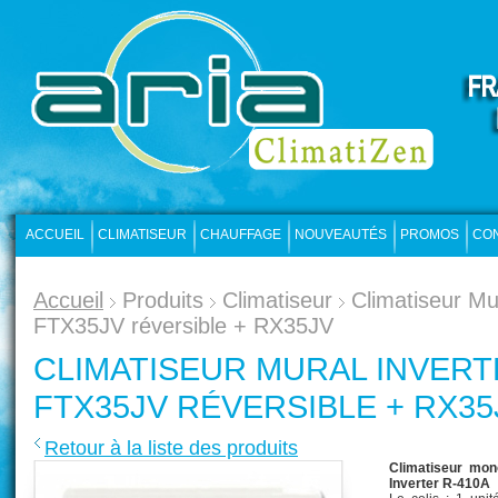
ACCUEIL
CLIMATISEUR
CHAUFFAGE
NOUVEAUTÉS
PROMOS
CO
Accueil
Produits
Climatiseur
Climatiseur Mu
FTX35JV réversible + RX35JV
CLIMATISEUR MURAL INVERT
FTX35JV RÉVERSIBLE + RX35
Retour à la liste des produits
Climatiseur mon
Inverter R-410A