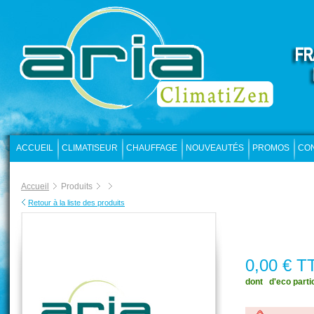
ACCUEIL
CLIMATISEUR
CHAUFFAGE
NOUVEAUTÉS
PROMOS
CO
Accueil
Produits
Retour à la liste des produits
0,00 € T
dont  d'eco parti