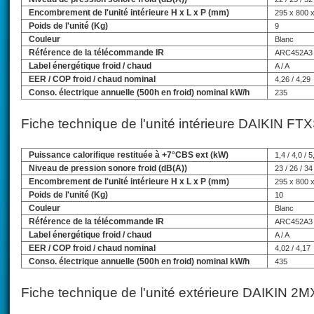
Encombrement de l'unité intérieure H x L x P (mm)
295 x 800 
Poids de l'unité (Kg)
9
Couleur
Blanc
Référence de la télécommande IR
ARC452A3
Label énergétique froid / chaud
A / A
EER / COP froid / chaud nominal
4,26 / 4,29
Conso. électrique annuelle (500h en froid) nominal kW/h
235
Fiche technique de l'unité intérieure DAIKIN FT
Puissance calorifique restituée à +7°CBS ext (kW)
1,4 / 4,0 / 5
Niveau de pression sonore froid (dB(A))
23 / 26 / 34
Encombrement de l'unité intérieure H x L x P (mm)
295 x 800 
Poids de l'unité (Kg)
10
Couleur
Blanc
Référence de la télécommande IR
ARC452A3
Label énergétique froid / chaud
A / A
EER / COP froid / chaud nominal
4,02 / 4,17
Conso. électrique annuelle (500h en froid) nominal kW/h
435
Fiche technique de l'unité extérieure DAIKIN 