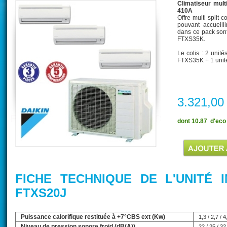
Climatiseur mult
410A
Offre multi split
pouvant accueilli
dans ce pack sont
FTXS35K.
Le colis : 2 unit
FTXS35K + 1 unit
3.321,00
dont 10.87  d'eco
FICHE TECHNIQUE DE L'UNITÉ I
FTXS20J
Puissance calorifique restituée à +7°CBS ext (Kw)
1,3 / 2,7 / 4
Niveau de pression sonore froid (dB(A))
22 / 25 / 32