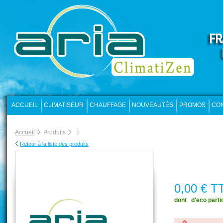
ACCUEIL
CLIMATISEUR
CHAUFFAGE
NOUVEAUTÉS
PROMOS
CO
Accueil
Produits
Retour à la liste des produits
0,00 € T
dont  d'eco parti