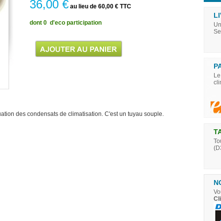
36,00 €
au lieu de 60,00 € TTC
LI
dont 0  d'eco participation
Un
Se
P
Le
cl
ation des condensats de climatisation. C'est un tuyau souple.
T
To
(D
N
Vo
Cl