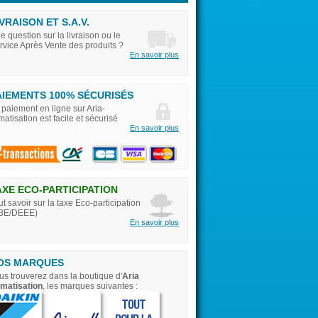
VRAISON ET S.A.V.
e question sur la livraison ou le
rvice Après Vente des produits ?
En savoir plus
AIEMENTS 100% SÉCURISÉS
 paiement en ligne sur Aria-
imatisation est facile et sécurisé
En savoir plus
AXE ECO-PARTICIPATION
ut savoir sur la taxe Eco-participation
3E/DEEE)
En savoir plus
OS MARQUES
us trouverez dans la boutique d'
Aria
imatisation
, les marques suivantes :